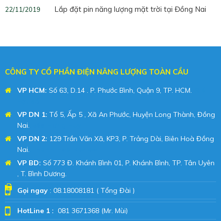
Lắp đặt pin năng lượng mặt trời tại Đồng Nai
22/11/2019
CÔNG TY CỔ PHẦN ĐIỆN NĂNG LƯỢNG TOÀN CẦU
VP HCM:
Số 63, D.14 . P. Phước Bình, Quận 9, TP. HCM.
Giá
hạt dổi
VP DN 1:
Tổ 5, Ấp 5 , Xã An Phước, Huyện Long Thành, Đồng
Nai.
Bếp Hưng Huy
VP DN 2:
129 Trần Văn Xã, KP3, P. Trảng Dài, Biên Hoà Đồng
Nai.
Thanh Hoa Review
VP BD
:
Số 773 Đ. Khánh Bình 01, P. Khánh Bình, TP. Tân Uyên
, T. Bình Dương.
Gọi ngay
: 08.18008181 ( Tổng Đài )
HotLine 1 :
081 3671368 (Mr. Mùi)