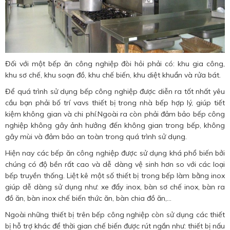
Đối với một bếp ăn công nghiệp đòi hỏi phải có: khu gia công,
khu sơ chế, khu soạn đồ, khu chế biến, khu diệt khuẩn và rửa bát.
Để quá trình sử dụng bếp công nghiệp được diễn ra tốt nhất yêu
cầu bạn phải bố trí vavs thiết bị trong nhà bếp hợp lý, giúp tiết
kiệm không gian và chi phí.Ngoài ra còn phải đảm bảo bếp công
nghiệp không gây ảnh hưởng đến không gian trong bếp, không
gây mùi và đảm bảo an toàn trong quá trình sử dụng.
Hiện nay các bếp ăn công nghiệp được sử dụng khá phổ biến bởi
chúng có độ bền rất cao và dễ dàng vệ sinh hơn so với các loại
bếp truyền thống. Liệt kê một số thiết bị trong bếp làm bằng inox
giúp dễ dàng sử dụng như: xe đẩy inox, bàn sơ chế inox, bàn ra
đồ ăn, bàn inox chế biến thức ăn, bàn chia đồ ăn,…
Ngoài những thiết bị trên bếp công nghiệp còn sử dụng các thiết
bị hỗ trợ khác để thời gian chế biến được rút ngắn như: thiết bị nấu