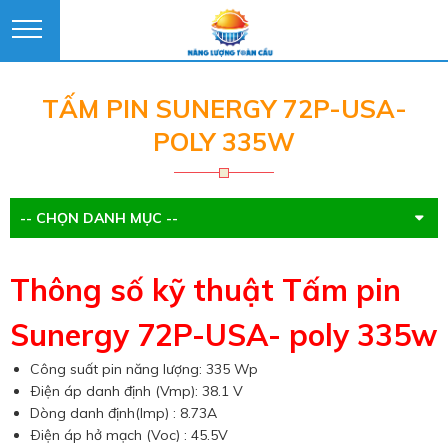
TẤM PIN SUNERGY 72P-USA-
POLY 335W
-- CHỌN DANH MỤC --
Thông số kỹ thuật Tấm pin
Sunergy 72P-USA- poly 335w
Công suất pin năng lượng: 335 Wp
Ðiện áp danh định (Vmp): 38.1 V
Dòng danh định(Imp) : 8.73A
Ðiện áp hở mạch (Voc) : 45.5V