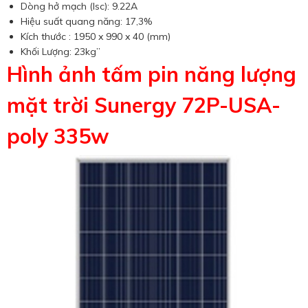
Dòng hở mạch (Isc): 9.22A
Hiệu suất quang năng: 17,3%
Kích thước : 1950 x 990 x 40 (mm)
Khối Lượng: 23kg”
Hình ảnh tấm pin năng lượng
mặt trời
Sunergy 72P-USA-
poly 335w