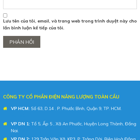
Lưu tên của tôi, email, và trang web trong trình duyệt này cho
lần bình luận kế tiếp của tôi.
CÔNG TY CỔ PHẦN ĐIỆN NĂNG LƯỢNG TOÀN CẦU
VP HCM:
Số 63, D.14 . P. Phước Bình, Quận 9, TP. HCM.
Giá
hạt dổi
VP DN 1:
Tổ 5, Ấp 5 , Xã An Phước, Huyện Long Thành, Đồng
Nai.
Bếp Hưng Huy
VP DN 2:
129 Trần Văn Xã, KP3, P. Trảng Dài, Biên Hoà Đồng