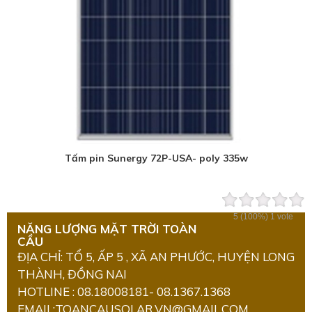
Tấm pin Sunergy 72P-USA- poly 335w
5
(100%)
1
vote
NĂNG LƯỢNG MẶT TRỜI TOÀN
CẦU
ĐỊA CHỈ: TỔ 5, ẤP 5 , XÃ AN PHƯỚC, HUYỆN LONG
THÀNH, ĐỒNG NAI
HOTLINE : 08.18008181- 08.1367.1368
EMAIL:TOANCAUSOLAR.VN@GMAIL.COM