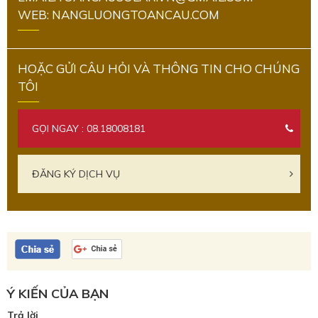
WEB: NANGLUONGTOANCAU.COM
HOẶC GỬI CÂU HỎI VÀ THÔNG TIN CHO CHÚNG
TÔI
GỌI NGAY : 08.18008181
ĐĂNG KÝ DỊCH VỤ
Ý KIẾN CỦA BẠN
Trả lời