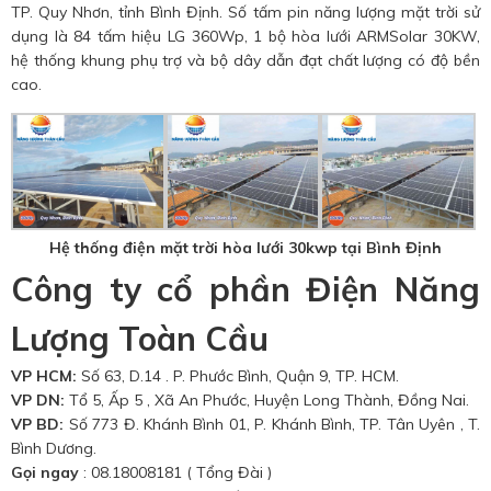
TP. Quy Nhơn, tỉnh Bình Định. Số tấm pin năng lượng mặt trời sử
dụng là 84 tấm hiệu LG 360Wp, 1 bộ hòa lưới ARMSolar 30KW,
hệ thống khung phụ trợ và bộ dây dẫn đạt chất lượng có độ bền
cao.
Hệ thống điện mặt trời hòa lưới 30kwp tại Bình Định
Công ty cổ phần Điện Năng
Lượng Toàn Cầu
VP HCM:
Số 63, D.14 . P. Phước Bình, Quận 9, TP. HCM.
VP DN:
Tổ 5, Ấp 5 , Xã An Phước, Huyện Long Thành, Đồng Nai.
VP BD
:
Số 773 Đ. Khánh Bình 01, P. Khánh Bình, TP. Tân Uyên , T.
Bình Dương.
Gọi ngay
: 08.18008181 ( Tổng Đài )