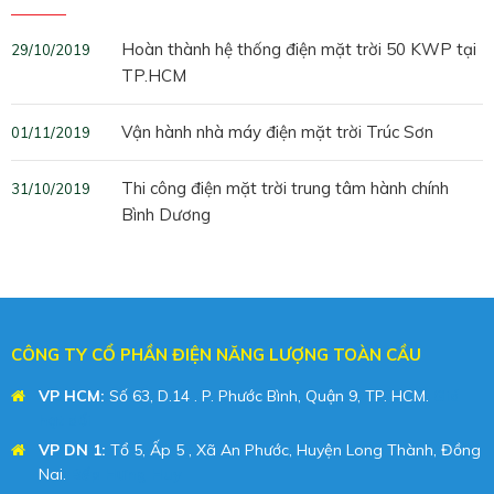
Hoàn thành hệ thống điện mặt trời 50 KWP tại
29/10/2019
TP.HCM
Vận hành nhà máy điện mặt trời Trúc Sơn
01/11/2019
Thi công điện mặt trời trung tâm hành chính
31/10/2019
Bình Dương
CÔNG TY CỔ PHẦN ĐIỆN NĂNG LƯỢNG TOÀN CẦU
VP HCM:
Số 63, D.14 . P. Phước Bình, Quận 9, TP. HCM.
Giá
hạt dổi
VP DN 1:
Tổ 5, Ấp 5 , Xã An Phước, Huyện Long Thành, Đồng
Nai.
Bếp Hưng Huy