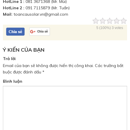
HotLine 1 :
081 3671368 (Mr. Mùi)
HotLine 2 :
091 7115879 (Mr. Tuấn)
Mail:
toancausolar.vn@gmail.com
5
(100%)
3
votes
Ý KIẾN CỦA BẠN
Trả lời
Email của bạn sẽ không được hiển thị công khai.
Các trường bắt
buộc được đánh dấu
*
Bình luận