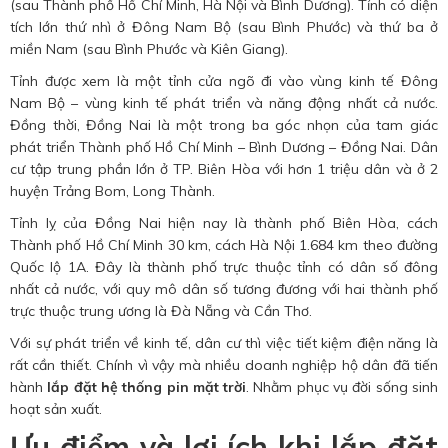
(sau Thành phố Hồ Chí Minh, Hà Nội và Bình Dương). Tỉnh có diện
tích lớn thứ nhì ở Đông Nam Bộ (sau Bình Phước) và thứ ba ở
miền Nam (sau Bình Phước và Kiên Giang).
Tỉnh được xem là một tỉnh cửa ngõ đi vào vùng kinh tế Đông
Nam Bộ – vùng kinh tế phát triển và năng động nhất cả nước.
Đồng thời, Đồng Nai là một trong ba góc nhọn của tam giác
phát triển Thành phố Hồ Chí Minh – Bình Dương – Đồng Nai. Dân
cư tập trung phần lớn ở TP. Biên Hòa với hơn 1 triệu dân và ở 2
huyện Trảng Bom, Long Thành.
Tỉnh lỵ của Đồng Nai hiện nay là thành phố Biên Hòa, cách
Thành phố Hồ Chí Minh 30 km, cách Hà Nội 1.684 km theo đường
Quốc lộ 1A. Đây là thành phố trực thuộc tỉnh có dân số đông
nhất cả nước, với quy mô dân số tương đương với hai thành phố
trực thuộc trung ương là Đà Nẵng và Cần Thơ.
Với sự phát triển về kinh tế, dân cư thì việc tiết kiệm điện năng là
rất cần thiết. Chính vì vậy mà nhiều doanh nghiệp hộ dân đã tiến
hành
lắp đặt hệ thống pin mặt trời
. Nhằm phục vụ đời sống sinh
hoạt sản xuất.
Ưu điểm và lợi ích khi lắp đặt