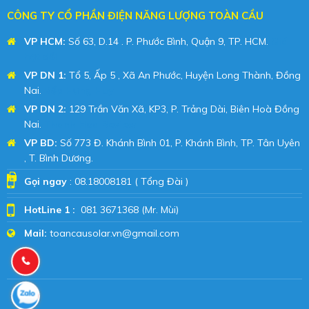
CÔNG TY CỔ PHẦN ĐIỆN NĂNG LƯỢNG TOÀN CẦU
VP HCM:
Số 63, D.14 . P. Phước Bình, Quận 9, TP. HCM.
Giá
hạt dổi
VP DN 1:
Tổ 5, Ấp 5 , Xã An Phước, Huyện Long Thành, Đồng
Nai.
Bếp Hưng Huy
VP DN 2:
129 Trần Văn Xã, KP3, P. Trảng Dài, Biên Hoà Đồng
Nai.
Thanh Hoa Review
VP BD
:
Số 773 Đ. Khánh Bình 01, P. Khánh Bình, TP. Tân Uyên
, T. Bình Dương.
Gọi ngay
: 08.18008181 ( Tổng Đài )
HotLine 1 :
081 3671368 (Mr. Mùi)
Mail:
toancausolar.vn@gmail.com