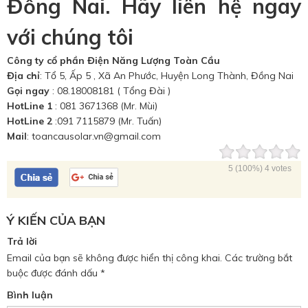
Đồng Nai. Hãy liên hệ ngay
với chúng tôi
Công ty cổ phần Điện Năng Lượng Toàn Cầu
Địa chỉ
: Tổ 5, Ấp 5 , Xã An Phước, Huyện Long Thành, Đồng Nai
Gọi ngay
: 08.18008181 ( Tổng Đài )
HotLine 1
: 081 3671368 (Mr. Mùi)
HotLine 2
:091 7115879 (Mr. Tuấn)
Mail
: toancausolar.vn@gmail.com
5
(100%)
4
votes
Ý KIẾN CỦA BẠN
Trả lời
Email của bạn sẽ không được hiển thị công khai.
Các trường bắt
buộc được đánh dấu
*
Bình luận