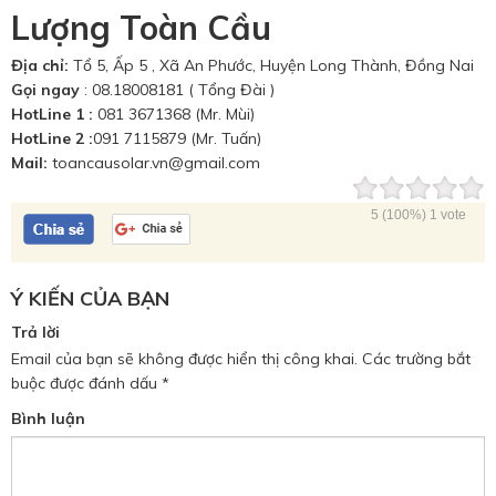
Lượng Toàn Cầu
Địa chỉ:
Tổ 5, Ấp 5 , Xã An Phước, Huyện Long Thành, Đồng Nai
Gọi ngay
: 08.18008181 ( Tổng Đài )
HotLine 1 :
081 3671368 (Mr. Mùi)
HotLine 2 :
091 7115879 (Mr. Tuấn)
Mail:
toancausolar.vn@gmail.com
5
(100%)
1
vote
Ý KIẾN CỦA BẠN
Trả lời
Email của bạn sẽ không được hiển thị công khai.
Các trường bắt
buộc được đánh dấu
*
Bình luận