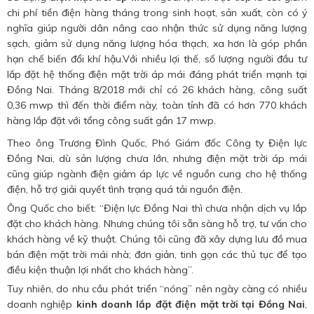
chi phí tiền điện hàng tháng trong sinh hoạt, sản xuất, còn có ý
nghĩa giúp người dân nâng cao nhận thức sử dụng năng lượng
sạch, giảm sử dụng năng lượng hóa thạch, xa hơn là góp phần
hạn chế biến đổi khí hậu.Với nhiều lợi thế, số lượng người đầu tư
lắp đặt hệ thống điện mặt trời áp mái đáng phát triển mạnh tại
Đồng Nai. Tháng 8/2018 mới chỉ có 26 khách hàng, công suất
0,36 mwp thì đến thời điểm này, toàn tỉnh đã có hơn 770 khách
hàng lắp đặt với tổng công suất gần 17 mwp.
Theo ông Trương Đình Quốc, Phó Giám đốc Công ty Điện lực
Đồng Nai, dù sản lượng chưa lớn, nhưng điện mặt trời áp mái
cũng giúp ngành điện giảm áp lực về nguồn cung cho hệ thống
điện, hỗ trợ giải quyết tình trạng quá tải nguồn điện.
Ông Quốc cho biết: “Điện lực Đồng Nai thì chưa nhận dịch vụ lắp
đặt cho khách hàng. Nhưng chúng tôi sẵn sàng hỗ trợ, tư vấn cho
khách hàng về kỹ thuật. Chúng tôi cũng đã xây dựng lưu đồ mua
bán điện mặt trời mái nhà; đơn giản, tinh gọn các thủ tục để tạo
điều kiện thuận lợi nhất cho khách hàng”.
Tuy nhiên, do nhu cầu phát triển “nóng” nên ngày càng có nhiều
doanh nghiệp
kinh doanh lắp đặt điện mặt trời tại Đồng Nai
,