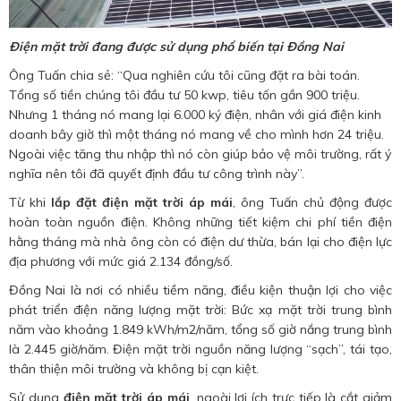
Điện mặt trời đang được sử dụng phổ biến tại Đồng Nai
Ông Tuấn chia sẻ: “Qua nghiên cứu tôi cũng đặt ra bài toán.
Tổng số tiền chúng tôi đầu tư 50 kwp, tiêu tốn gần 900 triệu.
Nhưng 1 tháng nó mang lại 6.000 ký điện, nhân với giá điện kinh
doanh bây giờ thì một tháng nó mang về cho mình hơn 24 triệu.
Ngoài việc tăng thu nhập thì nó còn giúp bảo vệ môi trường, rất ý
nghĩa nên tôi đã quyết định đầu tư công trình này”.
Từ khi
lắp đặt điện mặt trời áp mái
, ông Tuấn chủ động được
hoàn toàn nguồn điện. Không những tiết kiệm chi phí tiền điện
hằng tháng mà nhà ông còn có điện dư thừa, bán lại cho điện lực
địa phương với mức giá 2.134 đồng/số.
Đồng Nai là nơi có nhiều tiềm năng, điều kiện thuận lợi cho việc
phát triển điện năng lượng mặt trời: Bức xạ mặt trời trung bình
năm vào khoảng 1.849 kWh/m2/năm, tổng số giờ nắng trung bình
là 2.445 giờ/năm. Điện mặt trời nguồn năng lượng “sạch”, tái tạo,
thân thiện môi trường và không bị cạn kiệt.
Sử dụng
điện mặt trời áp mái
, ngoài lợi ích trực tiếp là cắt giảm