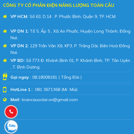
CÔNG TY CỔ PHẦN ĐIỆN NĂNG LƯỢNG TOÀN CẦU
VP HCM:
Số 63, D.14 . P. Phước Bình, Quận 9, TP. HCM.
Giá
hạt dổi
VP DN 1:
Tổ 5, Ấp 5 , Xã An Phước, Huyện Long Thành, Đồng
Nai.
Bếp Hưng Huy
VP DN 2:
129 Trần Văn Xã, KP3, P. Trảng Dài, Biên Hoà Đồng
Nai.
Thanh Hoa Review
VP BD
:
Số 773 Đ. Khánh Bình 01, P. Khánh Bình, TP. Tân Uyên
, T. Bình Dương.
Gọi ngay
: 08.18008181 ( Tổng Đài )
HotLine 1 :
081 3671368 (Mr. Mùi)
Mail:
toancausolar.vn@gmail.com