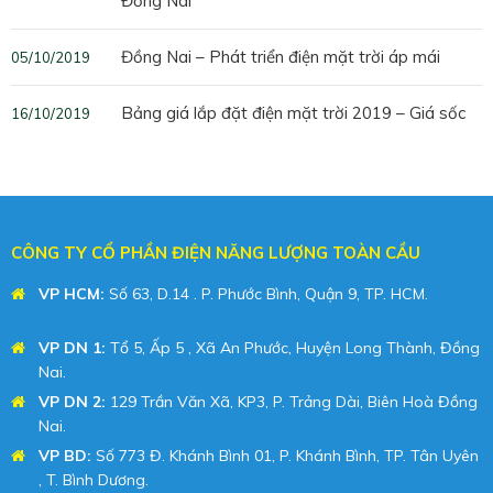
Đồng Nai
Đồng Nai – Phát triển điện mặt trời áp mái
05/10/2019
Bảng giá lắp đặt điện mặt trời 2019 – Giá sốc
16/10/2019
CÔNG TY CỔ PHẦN ĐIỆN NĂNG LƯỢNG TOÀN CẦU
VP HCM:
Số 63, D.14 . P. Phước Bình, Quận 9, TP. HCM.
Giá
hạt dổi
VP DN 1:
Tổ 5, Ấp 5 , Xã An Phước, Huyện Long Thành, Đồng
Nai.
Bếp Hưng Huy
VP DN 2:
129 Trần Văn Xã, KP3, P. Trảng Dài, Biên Hoà Đồng
Nai.
Thanh Hoa Review
VP BD
:
Số 773 Đ. Khánh Bình 01, P. Khánh Bình, TP. Tân Uyên
, T. Bình Dương.