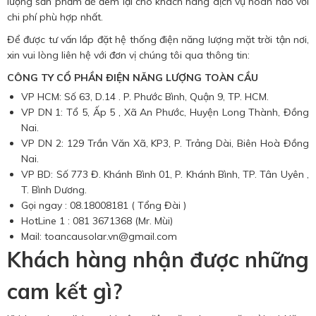
lượng sản phẩm để đem lại cho khách hàng dịch vụ hoàn hảo với
chi phí phù hợp nhất.
Để được tư vấn lắp đặt hệ thống điện năng lượng mặt trời tận nơi,
xin vui lòng liên hệ với đơn vị chúng tôi qua thông tin:
CÔNG TY CỔ PHẦN ĐIỆN NĂNG LƯỢNG TOÀN CẦU
VP HCM: Số 63, D.14 . P. Phước Bình, Quận 9, TP. HCM.
VP DN 1: Tổ 5, Ấp 5 , Xã An Phước, Huyện Long Thành, Đồng
Nai.
VP DN 2: 129 Trần Văn Xã, KP3, P. Trảng Dài, Biên Hoà Đồng
Nai.
VP BD: Số 773 Đ. Khánh Bình 01, P. Khánh Bình, TP. Tân Uyên ,
T. Bình Dương.
Gọi ngay : 08.18008181 ( Tổng Đài )
HotLine 1 : 081 3671368 (Mr. Mùi)
Mail: toancausolar.vn@gmail.com
Khách hàng nhận được những
cam kết gì?