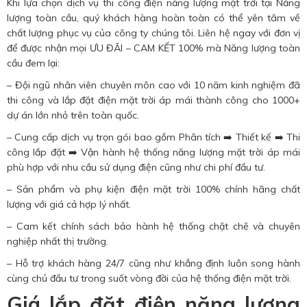
Khi lựa chọn dịch vụ thi công điện năng lượng mặt trời tại Năng
lượng toàn cầu, quý khách hàng hoàn toàn có thể yên tâm về
chất lượng phục vụ của công ty chúng tôi. Liên hệ ngay với đơn vị
để được nhận mọi ƯU ĐÃI – CAM KẾT 100% mà Năng lượng toàn
cầu đem lại:
– Đội ngũ nhân viên chuyên môn cao với 10 năm kinh nghiệm đã
thi công và lắp đặt điện mặt trời áp mái thành công cho 1000+
dự án lớn nhỏ trên toàn quốc.
– Cung cấp dịch vụ trọn gói bao gồm Phân tích ➡️ Thiết kế ➡️ Thi
công lắp đặt ➡️ Vận hành hệ thống năng lượng mặt trời áp mái
phù hợp với nhu cầu sử dụng điện cũng như chi phí đầu tư.
– Sản phẩm và phụ kiện điện mặt trời 100% chính hãng chất
lượng với giá cả hợp lý nhất.
– Cam kết chính sách bảo hành hệ thống chặt chẽ và chuyên
nghiệp nhất thị trường.
– Hỗ trợ khách hàng 24/7 cũng như khẳng định luôn song hành
cùng chủ đầu tư trong suốt vòng đời của hệ thống điện mặt trời.
Giá lắp đặt điện năng lượng