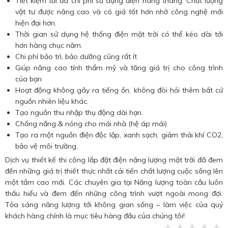
Tiết kiệm tối đa chi phí sử dụng điện hàng tháng. Chất lượng
vật tư được nâng cao và có giá tốt hơn nhờ công nghệ mới
hiện đại hơn.
Thời gian sử dụng hệ thống điện mặt trời có thể kéo dài tới
hơn hàng chục năm.
Chi phí bảo trì, bảo dưỡng cũng rất ít
Giúp nâng cao tính thẩm mỹ và tăng giá trị cho công trình
của bạn
Hoạt động không gây ra tiếng ồn, không đòi hỏi thêm bất cứ
nguồn nhiên liệu khác.
Tạo nguồn thu nhập thụ động dài hạn.
Chống nắng & nóng cho mái nhà (hệ áp mái)
Tạo ra một nguồn điện độc lập, xanh sạch, giảm thải khí CO2,
bảo vệ môi trường.
Dịch vụ thiết kế thi công lắp đặt điện năng lượng mặt trời đã đem
đến những giá trị thiết thực nhất cải tiến chất lượng cuộc sống lên
một tầm cao mới. Các chuyên gia tại Năng lượng toàn cầu luôn
thấu hiểu và đem đến những công trình vượt ngoài mong đợi.
Tỏa sáng năng lượng tới không gian sống – làm việc của quý
khách hàng chính là mục tiêu hàng đầu của chúng tôi!