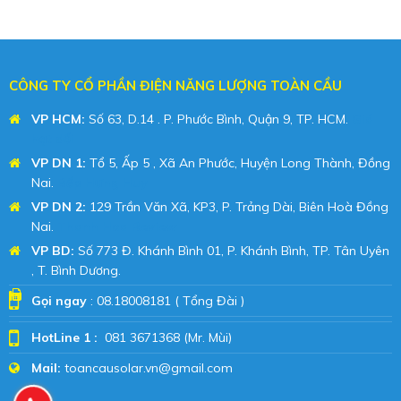
CÔNG TY CỔ PHẦN ĐIỆN NĂNG LƯỢNG TOÀN CẦU
VP HCM:
Số 63, D.14 . P. Phước Bình, Quận 9, TP. HCM.
Giá
hạt dổi
VP DN 1:
Tổ 5, Ấp 5 , Xã An Phước, Huyện Long Thành, Đồng
Nai.
Bếp Hưng Huy
VP DN 2:
129 Trần Văn Xã, KP3, P. Trảng Dài, Biên Hoà Đồng
Nai.
Thanh Hoa Review
VP BD
:
Số 773 Đ. Khánh Bình 01, P. Khánh Bình, TP. Tân Uyên
, T. Bình Dương.
Gọi ngay
: 08.18008181 ( Tổng Đài )
HotLine 1 :
081 3671368 (Mr. Mùi)
Mail:
toancausolar.vn@gmail.com