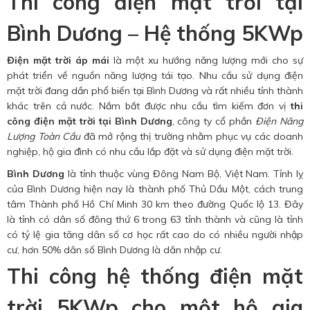
Thi công điện mặt trời tại
Bình Dương – Hệ thống 5KWp
Điện mặt trời áp mái
là một xu hướng năng lượng mới cho sự
phát triển về nguồn năng lượng tái tạo. Nhu cầu sử dụng điện
mặt trời đang dần phổ biến tại Bình Dương và rất nhiều tỉnh thành
khác trên cả nước. Nắm bắt được nhu cầu tìm kiếm đơn vị
thi
công điện mặt trời tại Bình Dương
, công ty cổ phần
Điện Năng
Lượng Toàn Cầu
đã mở rộng thị trường nhằm phục vụ các doanh
nghiệp, hộ gia đình có nhu cầu lắp đặt và sử dụng điện mặt trời.
Bình Dương
là tỉnh thuộc vùng Đông Nam Bộ, Việt Nam. Tỉnh lỵ
của Bình Dương hiện nay là thành phố Thủ Dầu Một, cách trung
tâm Thành phố Hồ Chí Minh 30 km theo đường Quốc lộ 13. Đây
là tỉnh có dân số đông thứ 6 trong 63 tỉnh thành và cũng là tỉnh
có tỷ lệ gia tăng dân số cơ học rất cao do có nhiều người nhập
cư, hơn 50% dân số Bình Dương là dân nhập cư.
Thi công hệ thống điện mặt
trời 5KWp cho một hộ gia