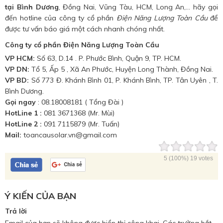
tại Bình Dương
, Đồng Nai, Vũng Tàu, HCM, Long An,… hãy gọi
đến hotline của công ty cổ phần
Điện Năng Lượng Toàn Cầu
để
được tư vấn báo giá một cách nhanh chóng nhất.
Công ty cổ phần Điện Năng Lượng Toàn Cầu
VP HCM:
Số 63, D.14 . P. Phước Bình, Quận 9, TP. HCM.
VP DN:
Tổ 5, Ấp 5 , Xã An Phước, Huyện Long Thành, Đồng Nai.
VP BD
:
Số 773 Đ. Khánh Bình 01, P. Khánh Bình, TP. Tân Uyên , T.
Bình Dương.
Gọi ngay
: 08.18008181 ( Tổng Đài )
HotLine 1 :
081 3671368 (Mr. Mùi)
HotLine 2 :
091 7115879 (Mr. Tuấn)
Mail:
toancausolar.vn@gmail.com
5
(100%)
19
votes
Ý KIẾN CỦA BẠN
Trả lời
Email của bạn sẽ không được hiển thị công khai.
Các trường bắt